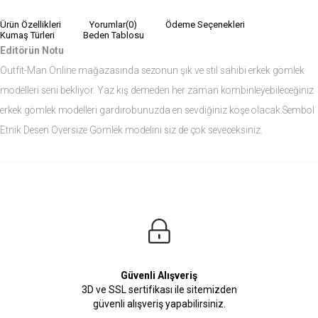
Ürün Özellikleri
Yorumlar
(0)
Ödeme Seçenekleri
Kumaş Türleri
Beden Tablosu
Editörün Notu
Outfit-Man Online mağazasında sezonun şık ve stil sahibi erkek gömlek
modelleri seni bekliyor. Yaz kış demeden her zaman kombinleyebileceğiniz
erkek gömlek modelleri gardırobunuzda en sevdiğiniz köşe olacak.Sembol
Etnik Desen Oversize Gömlek modelini siz de çok seveceksiniz.
Ürün Ölçüleri
Modelin Ölçüleri
Boy: 1.81
Kilo: 84
Manken Bedenleri Üst Grup M, Alt Grup 33 Beden ( Medium )
Güvenli Alışveriş
3D ve SSL sertifikası ile sitemizden
güvenli alışveriş yapabilirsiniz.