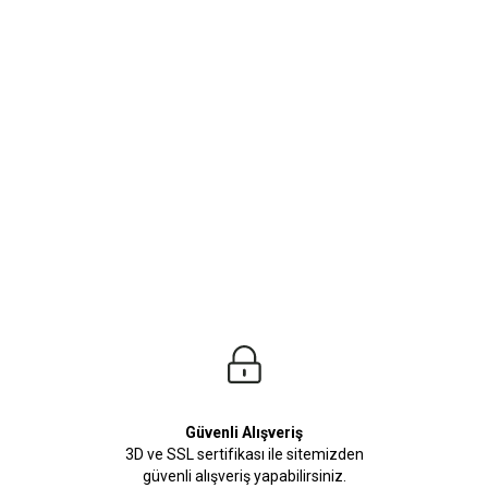
ürleri
Beden Tablosu
z.Kusursuz tasarımlara sahip T-Shirt Modellerimiz stilinize adeta renk katacak. Tü
iz.
Güvenli Alışveriş
3D ve SSL sertifikası ile sitemizden
güvenli alışveriş yapabilirsiniz.