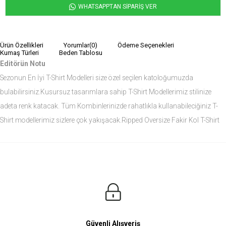
WHATSAPPTAN SİPARİŞ VER
Ürün Özellikleri
Yorumlar
(0)
Ödeme Seçenekleri
Kumaş Türleri
Beden Tablosu
Editörün Notu
Sezonun En İyi T-Shirt Modelleri size özel seçilen katoloğumuzda
bulabilirsiniz.Kusursuz tasarımlara sahip T-Shirt Modellerimiz stilinize
adeta renk katacak. Tüm Kombinlerinizde rahatlıkla kullanabileciğiniz T-
Shirt modellerimiz sizlere çok yakışacak.Ripped Oversize Fakir Kol T-Shirt
modelini siz de çok seveceksiniz.
Ürün Ölçüleri
Modelin Ölçüleri
Boy: 1.81
Kilo: 84
Manken Bedenleri Üst Grup M, Alt Grup 33 Beden ( Medium )
Güvenli Alışveriş