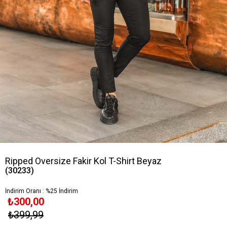
Ripped Oversize Fakir Kol T-Shirt Beyaz
(30233)
İndirim Oranı
:
%
25
İndirim
₺300,00
₺399,99