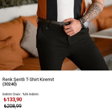
Renk Şeritli T-Shirt Kiremit
(30240)
İndirim Oranı
:
%
36
İndirim
₺133,90
₺208,99