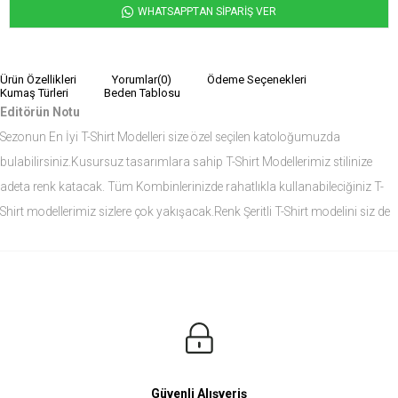
WHATSAPPTAN SİPARİŞ VER
Ürün Özellikleri
Yorumlar
(0)
Ödeme Seçenekleri
Kumaş Türleri
Beden Tablosu
Editörün Notu
Sezonun En İyi T-Shirt Modelleri size özel seçilen katoloğumuzda
bulabilirsiniz.Kusursuz tasarımlara sahip T-Shirt Modellerimiz stilinize
adeta renk katacak. Tüm Kombinlerinizde rahatlıkla kullanabileciğiniz T-
Shirt modellerimiz sizlere çok yakışacak.Renk Şeritli T-Shirt modelini siz de
çok seveceksiniz.
Ürün Ölçüleri
Modelin Ölçüleri
Boy: 1.81
Kilo: 84
Manken Bedenleri Üst Grup M, Alt Grup 33 Beden ( Medium )
Güvenli Alışveriş