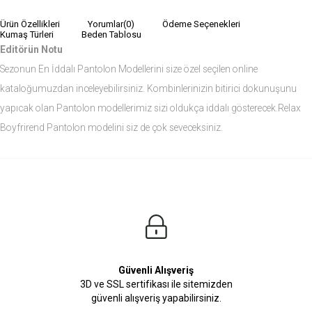
Ürün Özellikleri
Yorumlar
(0)
Ödeme Seçenekleri
Kumaş Türleri
Beden Tablosu
Editörün Notu
Sezonun En İddalı Pantolon Modellerini size özel seçilen online
kataloğumuzdan inceleyebilirsiniz. Kombinlerinizin bitirici dokunuşunu
yapıcak olan Pantolon modellerimiz sizi oldukça iddalı gösterecek.Relax
Boyfrirend Pantolon modelini siz de çok seveceksiniz.
Ürün Ölçüleri
Modelin Ölçüleri
Boy: 1.81
Kilo: 84
Manken Bedenleri Üst Grup M, Alt Grup 33 Beden ( Medium )
Güvenli Alışveriş
3D ve SSL sertifikası ile sitemizden
güvenli alışveriş yapabilirsiniz.