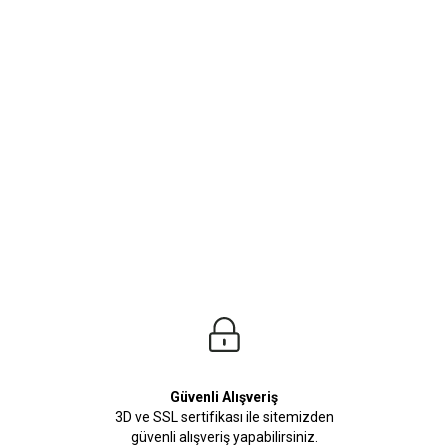
ürleri
Beden Tablosu
fit-Man Online Kataloğunda sizi bekliyor. Harika kumaş yapısı, kaliteli duruşu ile 
Güvenli Alışveriş
3D ve SSL sertifikası ile sitemizden
güvenli alışveriş yapabilirsiniz.