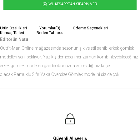
WHATSAPPTAN SİPARİŞ VER
Ürün Özellikleri
Yorumlar
(0)
Ödeme Seçenekleri
Kumaş Türleri
Beden Tablosu
Editörün Notu
Outfit-Man Online mağazasında sezonun şık ve stil sahibi erkek gömlek
modelleri seni bekliyor. Yaz kış demeden her zaman kombinleyebileceğiniz
erkek gömlek modelleri gardırobunuzda en sevdiğiniz köşe
olacak.Pamuklu Sıfır Yaka Oversize Gömlek modelini siz de çok
seveceksiniz.
Ürün Ölçüleri
Modelin Ölçüleri
Boy: 1.81
Kilo: 84
Manken Bedenleri Üst Grup M, Alt Grup 33 Beden ( Medium )
Güvenli Alışveriş