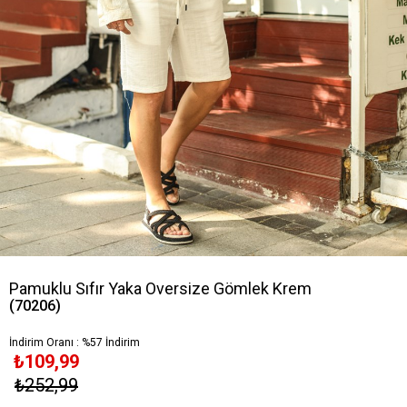
Pamuklu Sıfır Yaka Oversize Gömlek Krem
(70206)
İndirim Oranı
:
%
57
İndirim
₺109,99
₺252,99