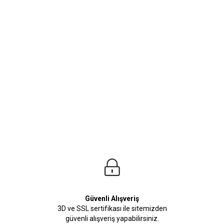
ürleri
Beden Tablosu
zda bulabilirsiniz. Spor ve Günlük Tarzınıza uydurabileceğiniz Eşofman Altı Mode
Güvenli Alışveriş
3D ve SSL sertifikası ile sitemizden
güvenli alışveriş yapabilirsiniz.