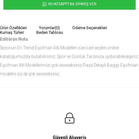
WHATSAPPTAN SİPARİŞ VER
Ürün Özellikleri
Yorumlar
(0)
Ödeme Seçenekleri
Kumaş Türleri
Beden Tablosu
Editörün Notu
Sezonun En Trend Eşofman Altı Modelleri size özel seçilen online
kataloğumuzda bulabilirsiniz. Spor ve Günlük Tarzınıza uydurabileceğiniz
Eşofman Altı Modellerimizi çok seveceksiniz.Paça Detaylı Baggy Eşofman
modelini siz de çok seveceksiniz.
Ürün Ölçüleri
Modelin Ölçüleri
Boy: 1.81
Kilo: 84
Manken Bedenleri Üst Grup M, Alt Grup 33 Beden ( Medium )
Güvenli Alışveriş