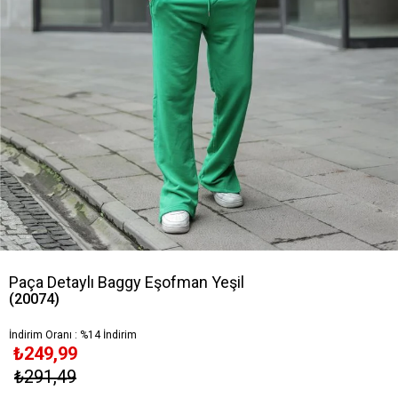
Paça Detaylı Baggy Eşofman Yeşil
(20074)
İndirim Oranı
:
%
14
İndirim
₺249,99
₺291,49