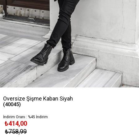
Oversize Şişme Kaban Siyah
(40045)
İndirim Oranı
:
%
45
İndirim
₺414,00
₺758,99