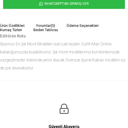
WHATSAPPTAN SİPARİŞ VER
Ürün Özellikleri
Yorumlar
(0)
Ödeme Seçenekleri
Kumaş Türleri
Beden Tablosu
Editörün Notu
Sezonun En Şık Mont Modelleri size özel seçilen Outfit-Man Online
kataloğumuzda bulabilirsiniz. Şık mont modellerimiz kombinlerinizde
vazgeçilmezler listesinde yerini alacak.Oversize Şişme Kaban modelini siz
de çok seveceksiniz.
Ürün Ölçüleri
Modelin Ölçüleri
Boy: 1.81
Kilo: 84
Manken Bedenleri Üst Grup M, Alt Grup 33 Beden ( Medium )
Güvenli Alışveriş