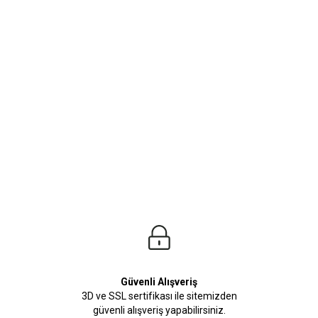
ürleri
Beden Tablosu
leri seni bekliyor. Yaz kış demeden her zaman kombinleyebileceğiniz erkek gömle
Güvenli Alışveriş
3D ve SSL sertifikası ile sitemizden
güvenli alışveriş yapabilirsiniz.