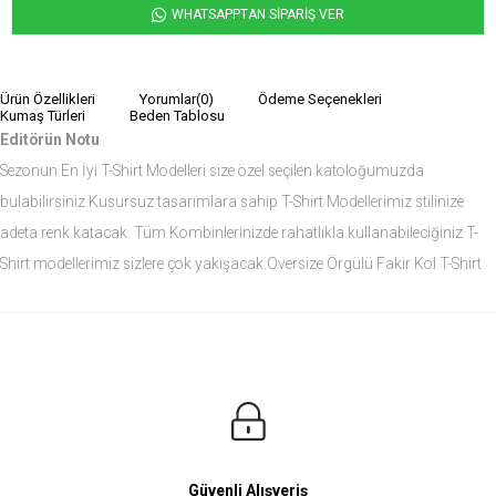
WHATSAPPTAN SİPARİŞ VER
Ürün Özellikleri
Yorumlar
(0)
Ödeme Seçenekleri
Kumaş Türleri
Beden Tablosu
Editörün Notu
Sezonun En İyi T-Shirt Modelleri size özel seçilen katoloğumuzda
bulabilirsiniz.Kusursuz tasarımlara sahip T-Shirt Modellerimiz stilinize
adeta renk katacak. Tüm Kombinlerinizde rahatlıkla kullanabileciğiniz T-
Shirt modellerimiz sizlere çok yakışacak.Oversize Örgülü Fakir Kol T-Shirt
modelini siz de çok seveceksiniz.
Ürün Ölçüleri
Modelin Ölçüleri
Boy: 1.81
Kilo: 84
Manken Bedenleri Üst Grup M, Alt Grup 33 Beden ( Medium )
Güvenli Alışveriş