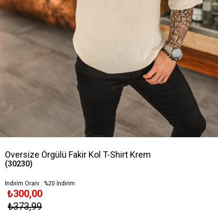
Oversize Örgülü Fakir Kol T-Shirt Krem
(30230)
İndirim Oranı
:
%
20
İndirim
₺300,00
₺373,99