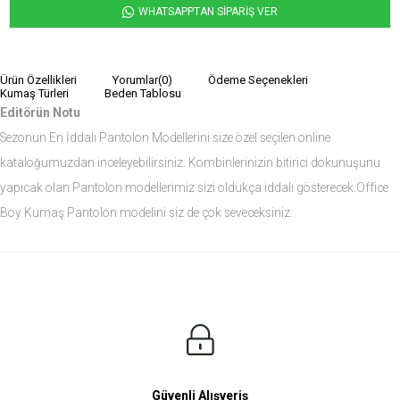
WHATSAPPTAN SİPARİŞ VER
Ürün Özellikleri
Yorumlar
(0)
Ödeme Seçenekleri
Kumaş Türleri
Beden Tablosu
Editörün Notu
Sezonun En İddalı Pantolon Modellerini size özel seçilen online
kataloğumuzdan inceleyebilirsiniz. Kombinlerinizin bitirici dokunuşunu
yapıcak olan Pantolon modellerimiz sizi oldukça iddalı gösterecek.Office
Boy Kumaş Pantolon modelini siz de çok seveceksiniz.
Ürün Ölçüleri
Modelin Ölçüleri
Boy: 1.81
Kilo: 84
Manken Bedenleri Üst Grup M, Alt Grup 33 Beden ( Medium )
Güvenli Alışveriş