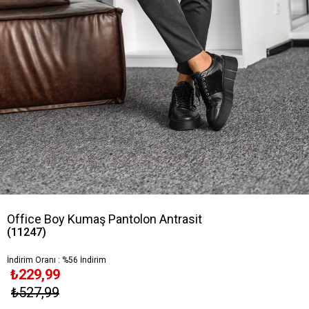
Office Boy Kumaş Pantolon Antrasit
(11247)
İndirim Oranı
:
%
56
İndirim
₺229,99
₺527,99