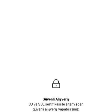
ürleri
Beden Tablosu
leri seni bekliyor. Yaz kış demeden her zaman kombinleyebileceğiniz erkek göml
Güvenli Alışveriş
3D ve SSL sertifikası ile sitemizden
güvenli alışveriş yapabilirsiniz.