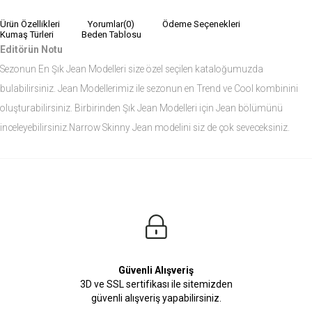
Ürün Özellikleri
Yorumlar
(0)
Ödeme Seçenekleri
Kumaş Türleri
Beden Tablosu
Editörün Notu
Sezonun En Şık Jean Modelleri size özel seçilen kataloğumuzda
bulabilirsiniz. Jean Modellerimiz ile sezonun en Trend ve Cool kombinini
oluşturabilirsiniz. Birbirinden Şık Jean Modelleri için Jean bölümünü
inceleyebilirsiniz.Narrow Skinny Jean modelini siz de çok seveceksiniz.
Ürün Ölçüleri
Modelin Ölçüleri
Boy: 1.81
Kilo: 84
Manken Bedenleri Üst Grup M, Alt Grup 33 Beden ( Medium )
Güvenli Alışveriş
3D ve SSL sertifikası ile sitemizden
güvenli alışveriş yapabilirsiniz.