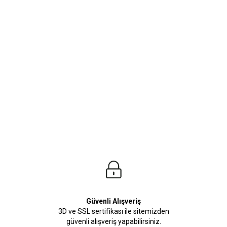
ürleri
Beden Tablosu
z.Kusursuz tasarımlara sahip T-Shirt Modellerimiz stilinize adeta renk katacak. Tü
iniz.
Güvenli Alışveriş
3D ve SSL sertifikası ile sitemizden
güvenli alışveriş yapabilirsiniz.