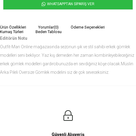
WHATSAPPTAN SİPARİŞ VER
Ürün Özellikleri
Yorumlar
(0)
Ödeme Seçenekleri
Kumaş Türleri
Beden Tablosu
Editörün Notu
Outfit-Man Online mağazasında sezonun şık ve stil sahibi erkek gömlek
modelleri seni bekliyor. Yaz kış demeden her zaman kombinleyebileceğiniz
erkek gömlek modelleri gardırobunuzda en sevdiğiniz köşe olacak.Müslin
Arka Pileli Oversize Gömlek modelini siz de çok seveceksiniz.
Ürün Ölçüleri
Modelin Ölçüleri
Boy: 1.81
Kilo: 84
Manken Bedenleri Üst Grup M, Alt Grup 33 Beden ( Medium )
Güvenli Alışveriş