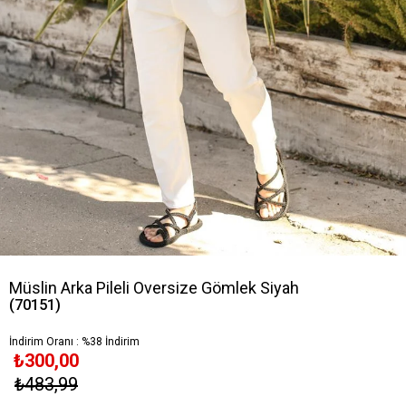
Müslin Arka Pileli Oversize Gömlek Siyah
(70151)
İndirim Oranı
:
%
38
İndirim
₺300,00
₺483,99