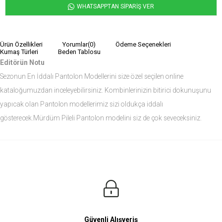
WHATSAPPTAN SİPARİŞ VER
Ürün Özellikleri
Yorumlar
(0)
Ödeme Seçenekleri
Kumaş Türleri
Beden Tablosu
Editörün Notu
Sezonun En İddalı Pantolon Modellerini size özel seçilen online
kataloğumuzdan inceleyebilirsiniz. Kombinlerinizin bitirici dokunuşunu
yapıcak olan Pantolon modellerimiz sizi oldukça iddalı
gösterecek.Mürdüm Pileli Pantolon modelini siz de çok seveceksiniz.
Ürün Ölçüleri
Modelin Ölçüleri
Boy: 1.81
Kilo: 84
Manken Bedenleri Üst Grup M, Alt Grup 33 Beden ( Medium )
Güvenli Alışveriş