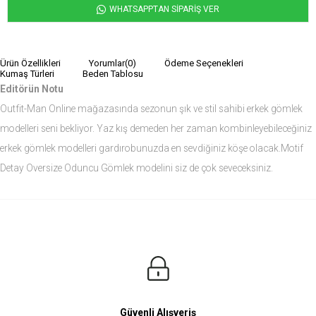
WHATSAPPTAN SİPARİŞ VER
Ürün Özellikleri
Yorumlar
(0)
Ödeme Seçenekleri
Kumaş Türleri
Beden Tablosu
Editörün Notu
Outfit-Man Online mağazasında sezonun şık ve stil sahibi erkek gömlek
modelleri seni bekliyor. Yaz kış demeden her zaman kombinleyebileceğiniz
erkek gömlek modelleri gardırobunuzda en sevdiğiniz köşe olacak.Motif
Detay Oversize Oduncu Gömlek modelini siz de çok seveceksiniz.
Ürün Ölçüleri
Modelin Ölçüleri
Boy: 1.81
Kilo: 84
Manken Bedenleri Üst Grup M, Alt Grup 33 Beden ( Medium )
Güvenli Alışveriş