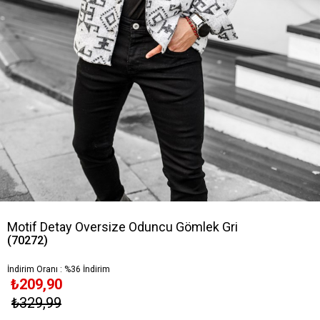
Motif Detay Oversize Oduncu Gömlek Gri
(70272)
İndirim Oranı
:
%
36
İndirim
₺209,90
₺329,99