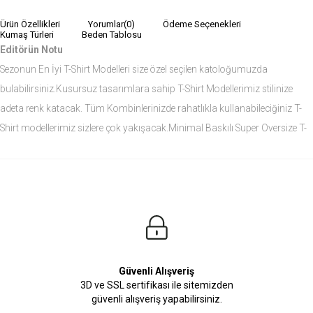
Ürün Özellikleri
Yorumlar
(0)
Ödeme Seçenekleri
Kumaş Türleri
Beden Tablosu
Editörün Notu
Sezonun En İyi T-Shirt Modelleri size özel seçilen katoloğumuzda
bulabilirsiniz.Kusursuz tasarımlara sahip T-Shirt Modellerimiz stilinize
adeta renk katacak. Tüm Kombinlerinizde rahatlıkla kullanabileciğiniz T-
Shirt modellerimiz sizlere çok yakışacak.Minimal Baskılı Super Oversize T-
Shirt modelini siz de çok seveceksiniz.
Ürün Ölçüleri
Modelin Ölçüleri
Boy: 1.81
Kilo: 84
Manken Bedenleri Üst Grup M, Alt Grup 33 Beden ( Medium )
Güvenli Alışveriş
3D ve SSL sertifikası ile sitemizden
güvenli alışveriş yapabilirsiniz.