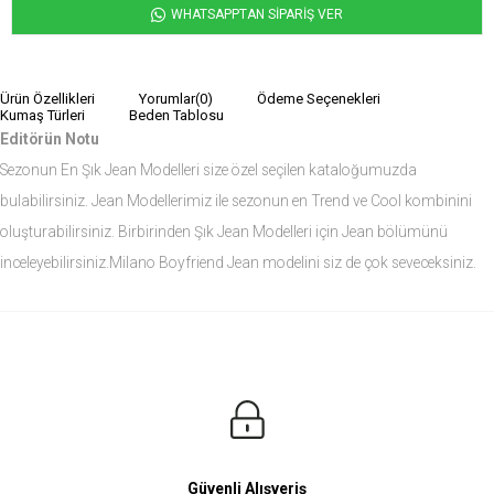
WHATSAPPTAN SİPARİŞ VER
Ürün Özellikleri
Yorumlar
(0)
Ödeme Seçenekleri
Kumaş Türleri
Beden Tablosu
Editörün Notu
Sezonun En Şık Jean Modelleri size özel seçilen kataloğumuzda
bulabilirsiniz. Jean Modellerimiz ile sezonun en Trend ve Cool kombinini
oluşturabilirsiniz. Birbirinden Şık Jean Modelleri için Jean bölümünü
inceleyebilirsiniz.Milano Boyfriend Jean modelini siz de çok seveceksiniz.
Ürün Ölçüleri
Modelin Ölçüleri
Boy: 1.81
Kilo: 84
Manken Bedenleri Üst Grup M, Alt Grup 33 Beden ( Medium )
Güvenli Alışveriş