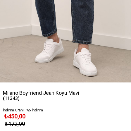
Milano Boyfriend Jean Koyu Mavi
(11343)
İndirim Oranı
:
%
5
İndirim
₺450,00
₺472,99