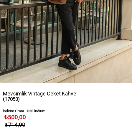
Mevsimlik Vintage Ceket Kahve
(17050)
İndirim Oranı
:
%
30
İndirim
₺500,00
₺714,99