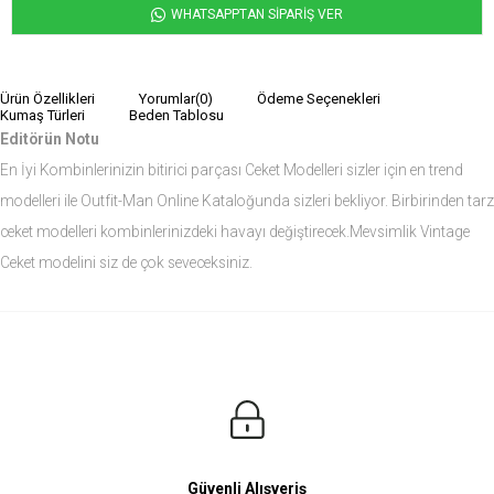
WHATSAPPTAN SİPARİŞ VER
Ürün Özellikleri
Yorumlar
(0)
Ödeme Seçenekleri
Kumaş Türleri
Beden Tablosu
Editörün Notu
En İyi Kombinlerinizin bitirici parçası Ceket Modelleri sizler için en trend
modelleri ile Outfit-Man Online Kataloğunda sizleri bekliyor. Birbirinden tarz
ceket modelleri kombinlerinizdeki havayı değiştirecek.Mevsimlik Vintage
Ceket modelini siz de çok seveceksiniz.
Ürün Ölçüleri
Modelin Ölçüleri
Boy: 1.81
Kilo: 84
Manken Bedenleri Üst Grup M, Alt Grup 33 Beden ( Medium )
Güvenli Alışveriş