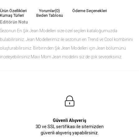
Ürün Özellikleri
Yorumlar
(0)
Ödeme Seçenekleri
Kumaş Türleri
Beden Tablosu
Editörün Notu
Sezonun En Şık Jean Modelleri size özel seçilen kataloğumuzda
bulabilirsiniz. Jean Modellerimiz ile sezonun en Trend ve Cool kombinini
oluşturabilirsiniz. Birbirinden Şık Jean Modelleri için Jean bölümünü
inceleyebilirsiniz.Mavi Mom Jean modelini siz de çok seveceksiniz.
Ürün Ölçüleri
Modelin Ölçüleri
Boy: 1.81
Kilo: 84
Manken Bedenleri Üst Grup M, Alt Grup 33 Beden ( Medium )
Güvenli Alışveriş
3D ve SSL sertifikası ile sitemizden
güvenli alışveriş yapabilirsiniz.