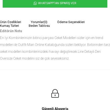
WHATSAPPTAN SİPARİŞ VER
Ürün Özellikleri
Yorumlar
(0)
Ödeme Seçenekleri
Kumaş Türleri
Beden Tablosu
Editörün Notu
En İyi Kombinlerinizin bitirici parçası Ceket Modelleri sizler için en trend
modelleri ile Outfit-Man Online Kataloğunda sizleri bekliyor. Birbirinden tarz
ceket modelleri kombinlerinizdeki havayı değiştirecek.Line Detaylı Deri
Oversize Ceket modelini siz de çok seveceksiniz.
Ürün Ölçüleri
Modelin Ölçüleri
Boy: 1.81
Kilo: 84
Manken Bedenleri Üst Grup M, Alt Grup 33 Beden ( Medium )
Güvenli Alışveriş