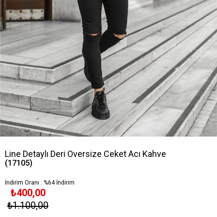
Line Detaylı Deri Oversize Ceket Acı Kahve
(17105)
İndirim Oranı
:
%
64
İndirim
₺400,00
₺1.100,00