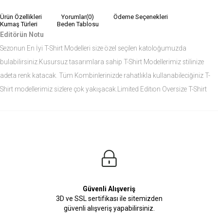
Ürün Özellikleri
Yorumlar
(0)
Ödeme Seçenekleri
Kumaş Türleri
Beden Tablosu
Editörün Notu
Sezonun En İyi T-Shirt Modelleri size özel seçilen katoloğumuzda
bulabilirsiniz.Kusursuz tasarımlara sahip T-Shirt Modellerimiz stilinize
adeta renk katacak. Tüm Kombinlerinizde rahatlıkla kullanabileciğiniz T-
Shirt modellerimiz sizlere çok yakışacak.Limited Editıon Oversize T-Shirt
modelini siz de çok seveceksiniz.
Ürün Ölçüleri
Modelin Ölçüleri
Boy: 1.81
Kilo: 84
Manken Bedenleri Üst Grup M, Alt Grup 33 Beden ( Medium )
Güvenli Alışveriş
3D ve SSL sertifikası ile sitemizden
güvenli alışveriş yapabilirsiniz.