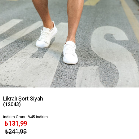
Likralı Şort Siyah
(12043)
İndirim Oranı
:
%
45
İndirim
₺131,99
₺241,99