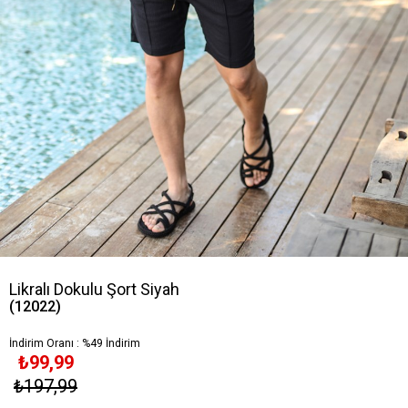
Likralı Dokulu Şort Siyah
(12022)
İndirim Oranı
:
%
49
İndirim
₺99,99
₺197,99