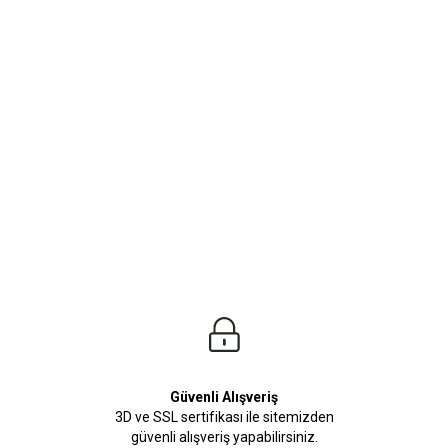
ürleri
Beden Tablosu
an inceleyebilirsiniz. Kombinlerinizin bitirici dokunuşunu yapıcak olan Pantolon
Güvenli Alışveriş
3D ve SSL sertifikası ile sitemizden
güvenli alışveriş yapabilirsiniz.