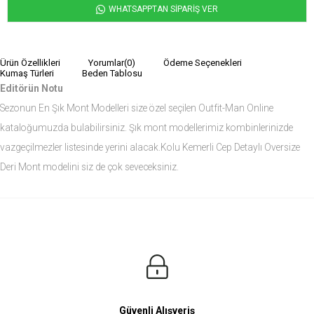
WHATSAPPTAN SİPARİŞ VER
Ürün Özellikleri
Yorumlar
(0)
Ödeme Seçenekleri
Kumaş Türleri
Beden Tablosu
Editörün Notu
Sezonun En Şık Mont Modelleri size özel seçilen Outfit-Man Online
kataloğumuzda bulabilirsiniz. Şık mont modellerimiz kombinlerinizde
vazgeçilmezler listesinde yerini alacak.Kolu Kemerli Cep Detaylı Oversize
Deri Mont modelini siz de çok seveceksiniz.
Ürün Ölçüleri
Modelin Ölçüleri
Boy: 1.81
Kilo: 84
Manken Bedenleri Üst Grup M, Alt Grup 33 Beden ( Medium )
Güvenli Alışveriş