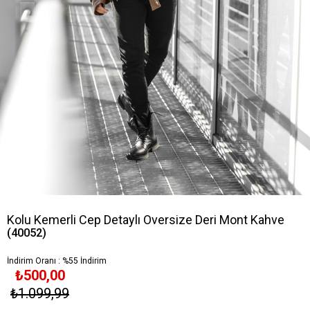
Kolu Kemerli Cep Detaylı Oversize Deri Mont Kahve
(40052)
İndirim Oranı
:
%
55
İndirim
₺500,00
₺1.099,99