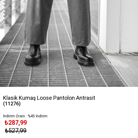
Klasik Kumaş Loose Pantolon Antrasit
(11276)
İndirim Oranı
:
%
45
İndirim
₺287,99
₺527,99