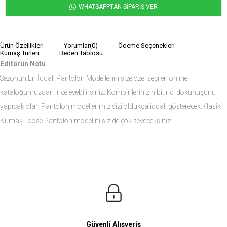
WHATSAPPTAN SİPARİŞ VER
Ürün Özellikleri
Yorumlar
(0)
Ödeme Seçenekleri
Kumaş Türleri
Beden Tablosu
Editörün Notu
Sezonun En İddalı Pantolon Modellerini size özel seçilen online
kataloğumuzdan inceleyebilirsiniz. Kombinlerinizin bitirici dokunuşunu
yapıcak olan Pantolon modellerimiz sizi oldukça iddalı gösterecek.Klasik
Kumaş Loose Pantolon modelini siz de çok seveceksiniz.
Ürün Ölçüleri
Modelin Ölçüleri
Boy: 1.81
Kilo: 84
Manken Bedenleri Üst Grup M, Alt Grup 33 Beden ( Medium )
Güvenli Alışveriş