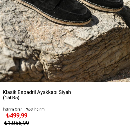
Klasik Espadril Ayakkabı Siyah
(15035)
İndirim Oranı
:
%
53
İndirim
₺499,99
₺1.055,99