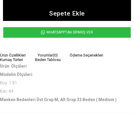
WHATSAPPTAN SİPARİŞ VER
Ürün Özellikleri
Yorumlar
(0)
Ödeme Seçenekleri
Kumaş Türleri
Beden Tablosu
Ürün Ölçüleri
Modelin Ölçüleri
Boy: 1.81
Kilo: 84
Manken Bedenleri Üst Grup M, Alt Grup 33 Beden ( Medium )