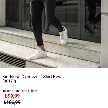
Kındness Oversize T-Shirt Beyaz
(30173)
İndirim Oranı
:
%
47
İndirim
₺99,99
₺186,99