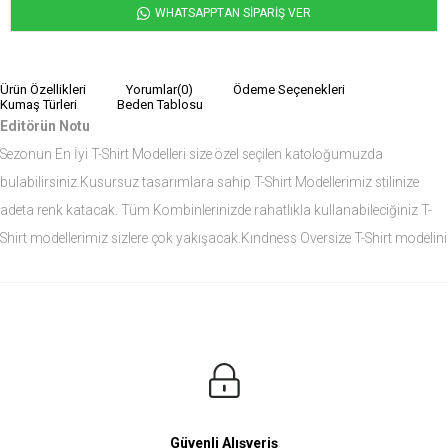
WHATSAPPTAN SİPARİŞ VER
Ürün Özellikleri
Yorumlar
(0)
Ödeme Seçenekleri
Kumaş Türleri
Beden Tablosu
Editörün Notu
Sezonun En İyi T-Shirt Modelleri size özel seçilen katoloğumuzda
bulabilirsiniz.Kusursuz tasarımlara sahip T-Shirt Modellerimiz stilinize
adeta renk katacak. Tüm Kombinlerinizde rahatlıkla kullanabileciğiniz T-
Shirt modellerimiz sizlere çok yakışacak.Kındness Oversize T-Shirt modelini
siz de çok seveceksiniz.
Ürün Ölçüleri
Modelin Ölçüleri
Boy: 1.81
Kilo: 84
Manken Bedenleri Üst Grup M, Alt Grup 33 Beden ( Medium )
Güvenli Alışveriş