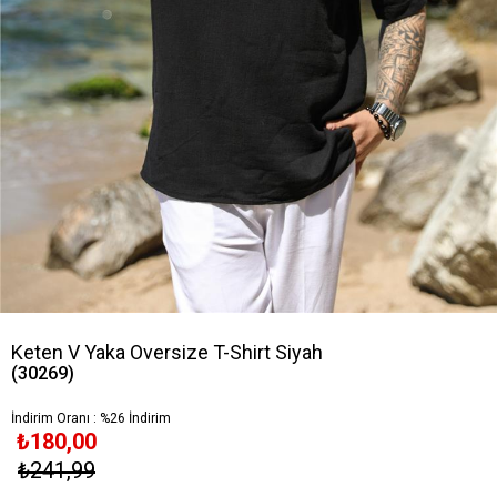
Keten V Yaka Oversize T-Shirt Siyah
(30269)
İndirim Oranı
:
%
26
İndirim
₺180,00
₺241,99