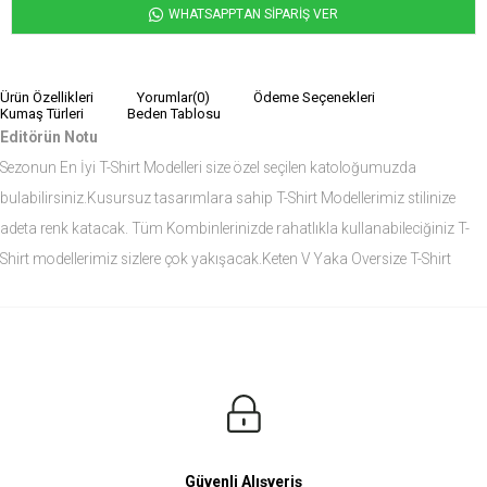
WHATSAPPTAN SİPARİŞ VER
Ürün Özellikleri
Yorumlar
(0)
Ödeme Seçenekleri
Kumaş Türleri
Beden Tablosu
Editörün Notu
Sezonun En İyi T-Shirt Modelleri size özel seçilen katoloğumuzda
bulabilirsiniz.Kusursuz tasarımlara sahip T-Shirt Modellerimiz stilinize
adeta renk katacak. Tüm Kombinlerinizde rahatlıkla kullanabileciğiniz T-
Shirt modellerimiz sizlere çok yakışacak.Keten V Yaka Oversize T-Shirt
modelini siz de çok seveceksiniz.
Ürün Ölçüleri
Modelin Ölçüleri
Boy: 1.81
Kilo: 84
Manken Bedenleri Üst Grup M, Alt Grup 33 Beden ( Medium )
Güvenli Alışveriş