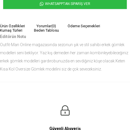
WHATSAPPTAN SİPARİŞ VER
Ürün Özellikleri
Yorumlar
(0)
Ödeme Seçenekleri
Kumaş Türleri
Beden Tablosu
Editörün Notu
Outfit-Man Online mağazasında sezonun şık ve stil sahibi erkek gömlek
modelleri seni bekliyor. Yaz kış demeden her zaman kombinleyebileceğiniz
erkek gömlek modelleri gardırobunuzda en sevdiğiniz köşe olacak.Keten
Kısa Kol Oversize Gömlek modelini siz de çok seveceksiniz.
Ürün Ölçüleri
Modelin Ölçüleri
Boy: 1.81
Kilo: 84
Manken Bedenleri Üst Grup M, Alt Grup 33 Beden ( Medium )
Güvenli Alışveriş