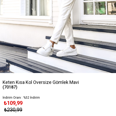
Keten Kısa Kol Oversize Gömlek Mavi
(70187)
İndirim Oranı
:
%
52
İndirim
₺109,99
₺230,99