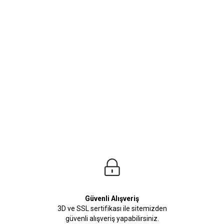
ürleri
Beden Tablosu
 Jean Modellerimiz ile sezonun en Trend ve Cool kombinini oluşturabilirsiniz. Bir
Güvenli Alışveriş
3D ve SSL sertifikası ile sitemizden
güvenli alışveriş yapabilirsiniz.