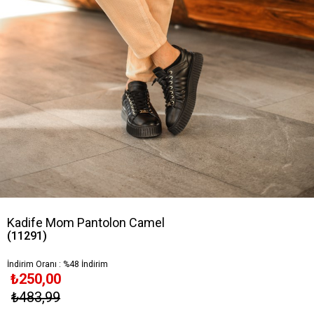
Kadife Mom Pantolon Camel
(11291)
İndirim Oranı
:
%
48
İndirim
₺250,00
₺483,99