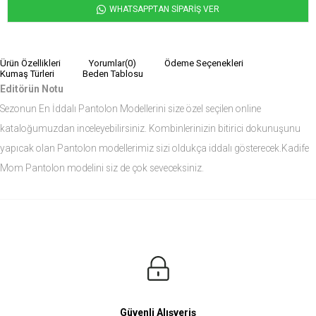
WHATSAPPTAN SİPARİŞ VER
Ürün Özellikleri
Yorumlar
(0)
Ödeme Seçenekleri
Kumaş Türleri
Beden Tablosu
Editörün Notu
Sezonun En İddalı Pantolon Modellerini size özel seçilen online
kataloğumuzdan inceleyebilirsiniz. Kombinlerinizin bitirici dokunuşunu
yapıcak olan Pantolon modellerimiz sizi oldukça iddalı gösterecek.Kadife
Mom Pantolon modelini siz de çok seveceksiniz.
Ürün Ölçüleri
Modelin Ölçüleri
Boy: 1.81
Kilo: 84
Manken Bedenleri Üst Grup M, Alt Grup 33 Beden ( Medium )
Güvenli Alışveriş