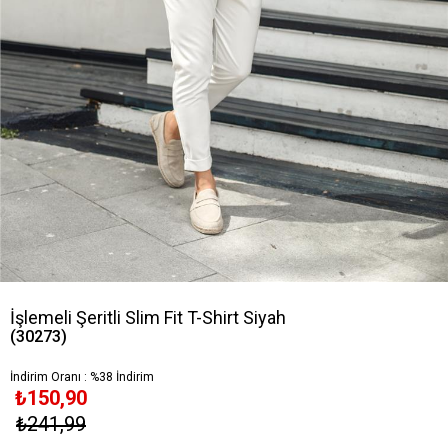
İşlemeli Şeritli Slim Fit T-Shirt Siyah
(30273)
İndirim Oranı
:
%
38
İndirim
₺150,90
₺241,99