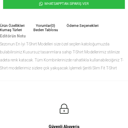
WHATSAPPTAN SİPARİŞ VER
Ürün Özellikleri
Yorumlar
(0)
Ödeme Seçenekleri
Kumaş Türleri
Beden Tablosu
Editörün Notu
Sezonun En İyi T-Shirt Modelleri size özel seçilen katoloğumuzda
bulabilirsiniz.Kusursuz tasarımlara sahip T-Shirt Modellerimiz stilinize
adeta renk katacak. Tüm Kombinlerinizde rahatlıkla kullanabileciğiniz T-
Shirt modellerimiz sizlere çok yakışacak.İşlemeli Şeritli Slim Fit T-Shirt
modelini siz de çok seveceksiniz.
Ürün Ölçüleri
Modelin Ölçüleri
Boy: 1.81
Kilo: 84
Manken Bedenleri Üst Grup M, Alt Grup 33 Beden ( Medium )
Güvenli Alışveriş