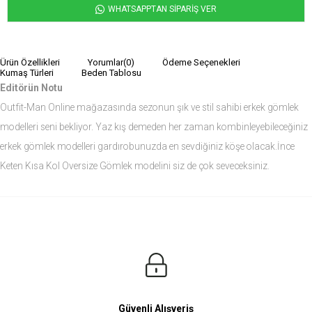
WHATSAPPTAN SİPARİŞ VER
Ürün Özellikleri
Yorumlar
(0)
Ödeme Seçenekleri
Kumaş Türleri
Beden Tablosu
Editörün Notu
Outfit-Man Online mağazasında sezonun şık ve stil sahibi erkek gömlek
modelleri seni bekliyor. Yaz kış demeden her zaman kombinleyebileceğiniz
erkek gömlek modelleri gardırobunuzda en sevdiğiniz köşe olacak.İnce
Keten Kısa Kol Oversize Gömlek modelini siz de çok seveceksiniz.
Ürün Ölçüleri
Modelin Ölçüleri
Boy: 1.81
Kilo: 84
Manken Bedenleri Üst Grup M, Alt Grup 33 Beden ( Medium )
Güvenli Alışveriş