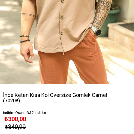
İnce Keten Kısa Kol Oversize Gömlek Camel
(70208)
İndirim Oranı
:
%
12
İndirim
₺300,00
₺340,99