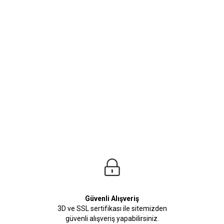
ürleri
Beden Tablosu
z.Kusursuz tasarımlara sahip T-Shirt Modellerimiz stilinize adeta renk katacak. Tü
Güvenli Alışveriş
3D ve SSL sertifikası ile sitemizden
güvenli alışveriş yapabilirsiniz.