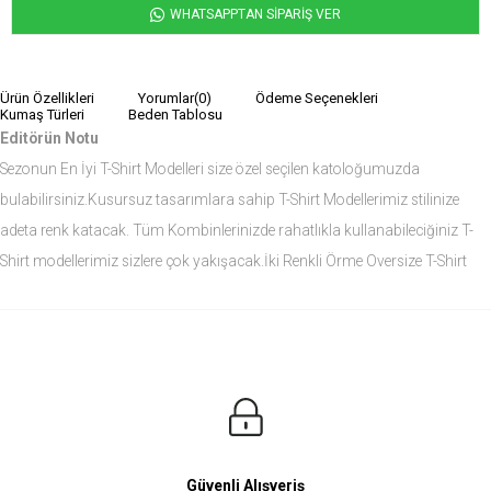
WHATSAPPTAN SİPARİŞ VER
Ürün Özellikleri
Yorumlar
(0)
Ödeme Seçenekleri
Kumaş Türleri
Beden Tablosu
Editörün Notu
Sezonun En İyi T-Shirt Modelleri size özel seçilen katoloğumuzda
bulabilirsiniz.Kusursuz tasarımlara sahip T-Shirt Modellerimiz stilinize
adeta renk katacak. Tüm Kombinlerinizde rahatlıkla kullanabileciğiniz T-
Shirt modellerimiz sizlere çok yakışacak.İki Renkli Örme Oversize T-Shirt
modelini siz de çok seveceksiniz.
Ürün Ölçüleri
Modelin Ölçüleri
Boy: 1.81
Kilo: 84
Manken Bedenleri Üst Grup M, Alt Grup 33 Beden ( Medium )
Güvenli Alışveriş