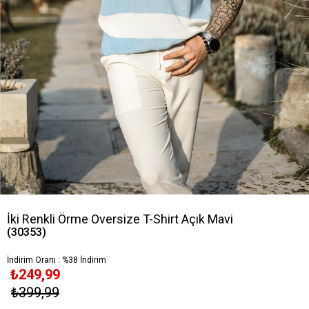
İki Renkli Örme Oversize T-Shirt Açık Mavi
(30353)
İndirim Oranı
:
%
38
İndirim
₺249,99
₺399,99