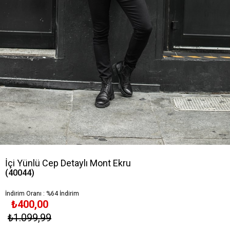
İçi Yünlü Cep Detaylı Mont Ekru
(40044)
İndirim Oranı
:
%
64
İndirim
₺400,00
₺1.099,99