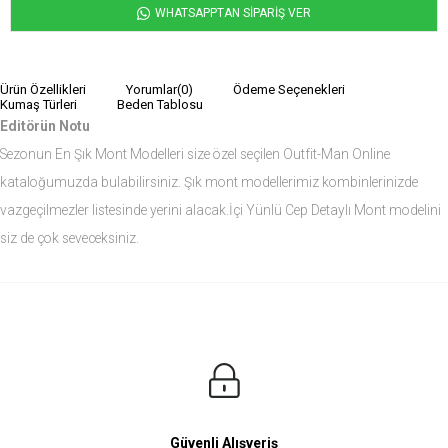
WHATSAPPTAN SİPARİŞ VER
Ürün Özellikleri
Yorumlar
(0)
Ödeme Seçenekleri
Kumaş Türleri
Beden Tablosu
Editörün Notu
Sezonun En Şık Mont Modelleri size özel seçilen Outfit-Man Online
kataloğumuzda bulabilirsiniz. Şık mont modellerimiz kombinlerinizde
vazgeçilmezler listesinde yerini alacak.İçi Yünlü Cep Detaylı Mont modelini
siz de çok seveceksiniz.
Ürün Ölçüleri
Modelin Ölçüleri
Boy: 1.81
Kilo: 84
Manken Bedenleri Üst Grup M, Alt Grup 33 Beden ( Medium )
Güvenli Alışveriş