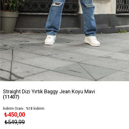
Straight Dizi Yırtık Baggy Jean Koyu Mavi
(11407)
İndirim Oranı
:
%
18
İndirim
₺450,00
₺549,99