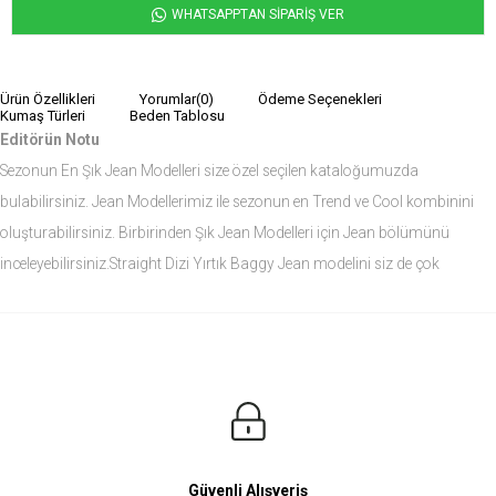
WHATSAPPTAN SİPARİŞ VER
Ürün Özellikleri
Yorumlar
(0)
Ödeme Seçenekleri
Kumaş Türleri
Beden Tablosu
Editörün Notu
Sezonun En Şık Jean Modelleri size özel seçilen kataloğumuzda
bulabilirsiniz. Jean Modellerimiz ile sezonun en Trend ve Cool kombinini
oluşturabilirsiniz. Birbirinden Şık Jean Modelleri için Jean bölümünü
inceleyebilirsiniz.Straight Dizi Yırtık Baggy Jean modelini siz de çok
seveceksiniz.
Ürün Ölçüleri
Modelin Ölçüleri
Boy: 1.81
Kilo: 84
Manken Bedenleri Üst Grup M, Alt Grup 33 Beden ( Medium )
Güvenli Alışveriş