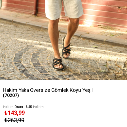
Hakim Yaka Oversize Gömlek Koyu Yeşil
(70207)
İndirim Oranı
:
%
45
İndirim
₺143,99
₺263,99