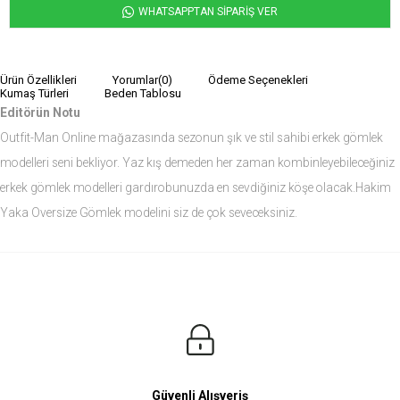
WHATSAPPTAN SİPARİŞ VER
Ürün Özellikleri
Yorumlar
(0)
Ödeme Seçenekleri
Kumaş Türleri
Beden Tablosu
Editörün Notu
Outfit-Man Online mağazasında sezonun şık ve stil sahibi erkek gömlek
modelleri seni bekliyor. Yaz kış demeden her zaman kombinleyebileceğiniz
erkek gömlek modelleri gardırobunuzda en sevdiğiniz köşe olacak.Hakim
Yaka Oversize Gömlek modelini siz de çok seveceksiniz.
Ürün Ölçüleri
Modelin Ölçüleri
Boy: 1.81
Kilo: 84
Manken Bedenleri Üst Grup M, Alt Grup 33 Beden ( Medium )
Güvenli Alışveriş