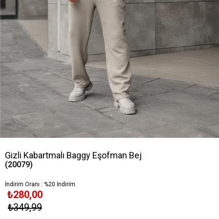
Gizli Kabartmalı Baggy Eşofman Bej
(20079)
İndirim Oranı
:
%
20
İndirim
₺280,00
₺349,99