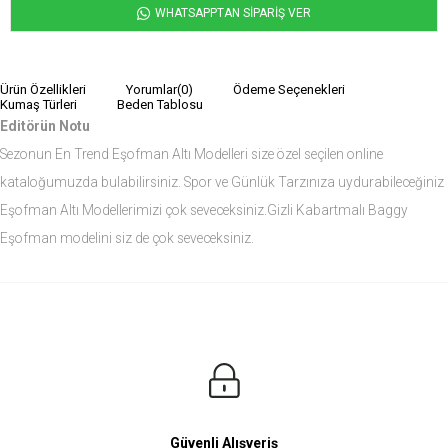
WHATSAPPTAN SİPARİŞ VER
Ürün Özellikleri
Yorumlar
(0)
Ödeme Seçenekleri
Kumaş Türleri
Beden Tablosu
Editörün Notu
Sezonun En Trend Eşofman Altı Modelleri size özel seçilen online
kataloğumuzda bulabilirsiniz. Spor ve Günlük Tarzınıza uydurabileceğiniz
Eşofman Altı Modellerimizi çok seveceksiniz.Gizli Kabartmalı Baggy
Eşofman modelini siz de çok seveceksiniz.
Ürün Ölçüleri
Modelin Ölçüleri
Boy: 1.81
Kilo: 84
Manken Bedenleri Üst Grup M, Alt Grup 33 Beden ( Medium )
Güvenli Alışveriş