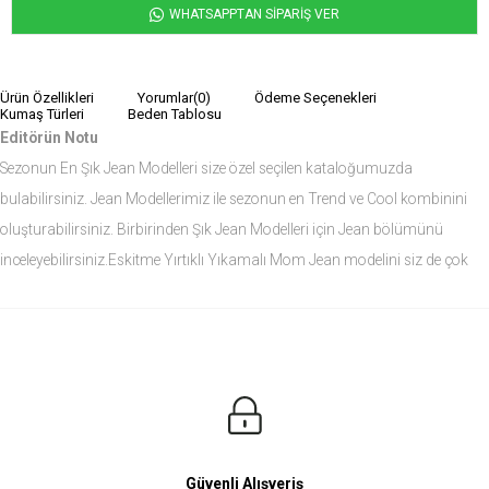
WHATSAPPTAN SİPARİŞ VER
Ürün Özellikleri
Yorumlar
(0)
Ödeme Seçenekleri
Kumaş Türleri
Beden Tablosu
Editörün Notu
Sezonun En Şık Jean Modelleri size özel seçilen kataloğumuzda
bulabilirsiniz. Jean Modellerimiz ile sezonun en Trend ve Cool kombinini
oluşturabilirsiniz. Birbirinden Şık Jean Modelleri için Jean bölümünü
inceleyebilirsiniz.Eskitme Yırtıklı Yıkamalı Mom Jean modelini siz de çok
seveceksiniz.
Ürün Ölçüleri
Modelin Ölçüleri
Boy: 1.81
Kilo: 84
Manken Bedenleri Üst Grup M, Alt Grup 33 Beden ( Medium )
Güvenli Alışveriş