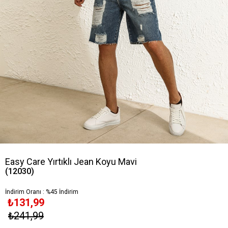
Easy Care Yırtıklı Jean Koyu Mavi
(12030)
İndirim Oranı
:
%
45
İndirim
₺131,99
₺241,99