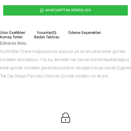
WHATSAPPTAN SİPARİŞ VER
Ürün Özellikleri
Yorumlar
(0)
Ödeme Seçenekleri
Kumaş Türleri
Beden Tablosu
Editörün Notu
Outfit-Man Online mağazasında sezonun şık ve stil sahibi erkek gömlek
modelleri seni bekliyor. Yaz kış demeden her zaman kombinleyebileceğiniz
erkek gömlek modelleri gardırobunuzda en sevdiğiniz köşe olacak.Düğmeli
Tek Cep Detaylı Pamuklu Oversize Gömlek modelini siz de çok
seveceksiniz.
Ürün Ölçüleri
Modelin Ölçüleri
Boy: 1.81
Kilo: 84
Manken Bedenleri Üst Grup M, Alt Grup 33 Beden ( Medium )