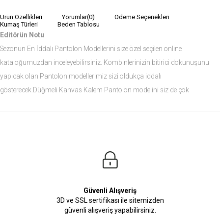
Ürün Özellikleri
Yorumlar
(0)
Ödeme Seçenekleri
Kumaş Türleri
Beden Tablosu
Editörün Notu
Sezonun En İddalı Pantolon Modellerini size özel seçilen online
kataloğumuzdan inceleyebilirsiniz. Kombinlerinizin bitirici dokunuşunu
yapıcak olan Pantolon modellerimiz sizi oldukça iddalı
gösterecek.Düğmeli Kanvas Kalem Pantolon modelini siz de çok
seveceksiniz.
Ürün Ölçüleri
Modelin Ölçüleri
Boy: 1.81
Kilo: 84
Manken Bedenleri Üst Grup M, Alt Grup 33 Beden ( Medium )
Güvenli Alışveriş
3D ve SSL sertifikası ile sitemizden
güvenli alışveriş yapabilirsiniz.