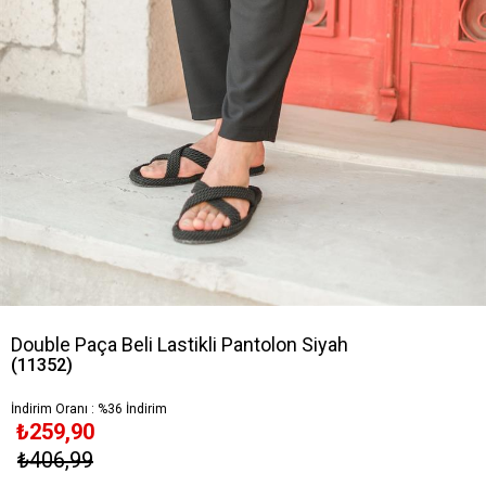
Double Paça Beli Lastikli Pantolon Siyah
(11352)
İndirim Oranı
:
%
36
İndirim
₺259,90
₺406,99