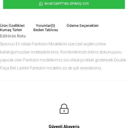
WHATSAPPTAN SİPARİŞ VER
Ürün Özellikleri
Yorumlar
(0)
Ödeme Seçenekleri
Kumaş Türleri
Beden Tablosu
Editörün Notu
Sezonun En İddalı Pantolon Modellerini size özel seçilen online
kataloğumuzdan inceleyebilirsiniz. Kombinlerinizin bitirici dokunuşunu
yapıcak olan Pantolon modellerimiz sizi oldukça iddalı gösterecek.Double
Paça Beli Lastikli Pantolon modelini siz de çok seveceksiniz.
Ürün Ölçüleri
Modelin Ölçüleri
Boy: 1.81
Kilo: 84
Manken Bedenleri Üst Grup M, Alt Grup 33 Beden ( Medium )
Güvenli Alışveriş